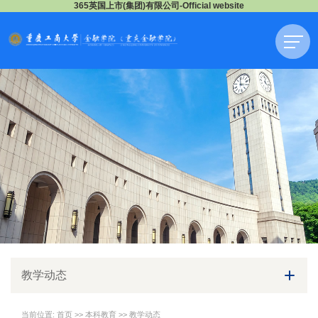
365英国上市(集团)有限公司-Official website
教学动态
当前位置:
首页
>>
本科教育
>>
教学动态