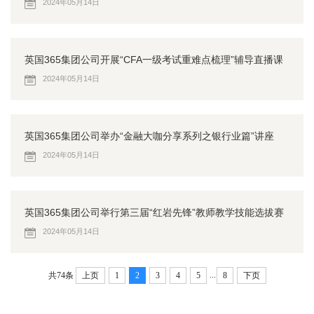
2024年05月14日
英国365集团公司开展“CFA一级考试重难点梳理”辅导直播课
2024年05月14日
英国365集团公司举办“金融大咖分享系列之银行业篇”讲座
2024年05月14日
英国365集团公司举行第三届“红岩先锋”教师教学技能选拔赛
2024年05月14日
...
共74条
上页
1
2
3
4
5
8
下页