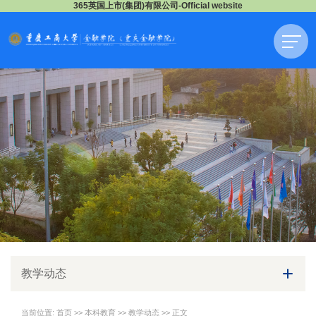
365英国上市(集团)有限公司-Official website
教学动态
当前位置:
首页
>>
本科教育
>>
教学动态
>> 正文