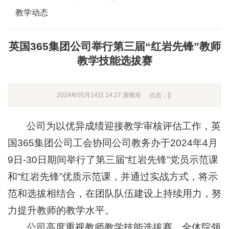
教学动态
英国365集团公司举行第三届“红岩先锋”教师
教学技能选拔赛
2024年05月14日 14:27 唐晓玲
点击：[
]
公司为以优异成绩迎接教学审核评估工作，英
国365集团公司工会协同公司教务办于2024年4月
9日-30日期间举行了第三届“红岩先锋”党员示范课
和“红岩先锋”优质示范课，并通过实战方式，将示
范和选拔相结合，在团队队伍建设上持续用力，努
力提升教师的教学水平。
公司高度重视教师教学技能选拔赛，全体院领