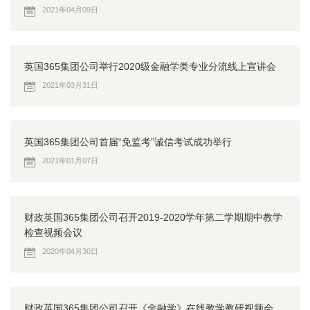
2021年04月09日
英国365集团公司举行2020级金融学类专业分流线上宣讲会
2021年03月31日
英国365集团公司首届“免监考”诚信考试成功举行
2021年01月07日
财政英国365集团公司召开2019-2020学年第二学期期中教学
检查视频会议
2020年04月30日
财政英国365集团公司召开《金融学》在线教学教研视频会