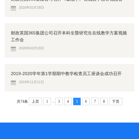
2020年02月28日
财政英国365集团公司召开本科生暨研究生在线教学方案视频
工作会
2020年02月18日
2019-2020学年第1学期期中教学检查员工座谈会成功召开
2019年11月11日
...
共74条
上页
1
3
4
5
6
7
8
下页