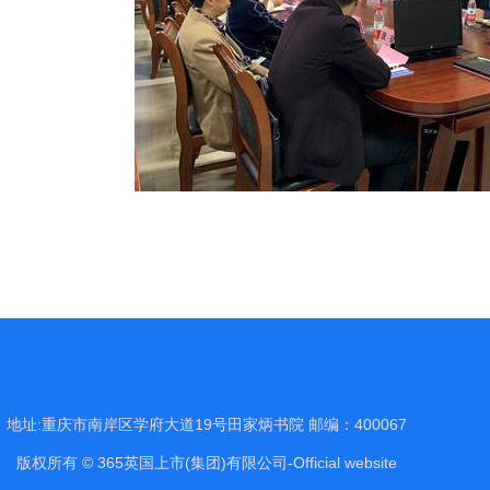
地址:重庆市南岸区学府大道19号田家炳书院 邮编：400067
版权所有 © 365英国上市(集团)有限公司-Official website