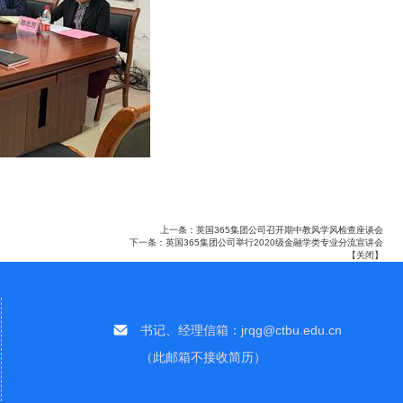
上一条：
英国365集团公司召开期中教风学风检查座谈会
下一条：
英国365集团公司举行2020级金融学类专业分流宣讲会
【
关闭
】
书记、经理信箱：jrqg@ctbu.edu.cn
（此邮箱不接收简历）