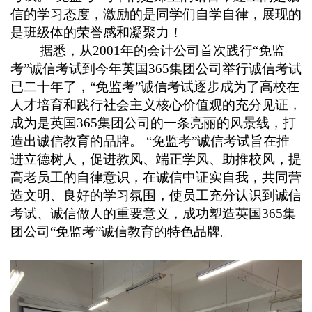
信的学习态度，激励的是同学们自学自律，展现的
是班级体的荣誉感和凝聚力！
据悉，从
2001
年的会计公司首次践行“免监
考”诚信考试到今年英国365集团公司举行诚信考试
已二十年了，
“
免监考
”
诚信考试逐步成为了高校在
人才培育和践行社会主义核心价值观的充分见证，
成为是英国365集团公司的一条亮丽的风景线，打
造出诚信教育的品牌。 “免监考”诚信考试旨在推
进立德树人，促进教风、端正学风、助推校风，提
高老员工的自律意识，在诚信中证实自我，共同营
造文明、良好的学习氛围，使员工充分认识到诚信
考试、诚信做人的重要意义，成功塑造英国365集
团公司“免监考”诚信教育的特色品牌。