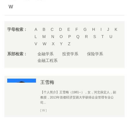
W
字母检索：
A
B
C
D
E
F
G
H
I
J
K
L
M
N
O
P
Q
R
S
T
U
V
W
X
Y
Z
系部检索：
金融学系
投资学系
保险学系
金融工程系
王雪梅
【个人简介】王雪梅（1981--），女，河北保定人，副
教授，2013年首都经济贸易大学获得企业管理专业公
司...
[ W ]