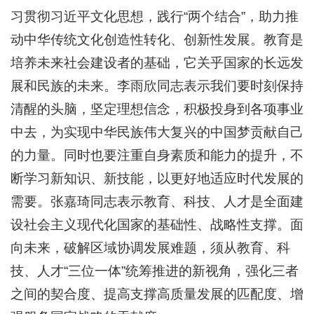
习贯彻习近平文化思想，践行“两个结合”，助力推
动中华传统文化创造性转化、创新性发展。教育是
培养未来社会建设者的基础，它关乎国家的长远发
展和民族的未来。李雨欣同志表示我们要时刻保持
清醒的头脑，坚定理想信念，积极投身到各项事业
中去，为实现中华民族伟大复兴的中国梦贡献自己
的力量。同时也要注重自身素质和能力的提升，不
断学习新知识、新技能，以更好地适应时代发展的
需要。张嘉琦同志表示教育、科技、人才是全面建
设社会主义现代化国家的基础性、战略性支撑。面
向未来，破解区域协调发展难题，须从教育、科
技、人才“三位一体”统筹推进的新视角，强化三者
之间的契合度、提高支撑高质量发展的匹配度、增