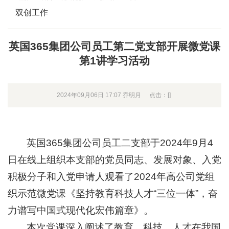
双创工作
英国365集团公司员工第二党支部开展微党课
第1讲学习活动
2024年09月06日 17:07 乔明月
点击：[
]
英国365集团公司员工二支部于2024年9月4
日在线上组织本支部的党员同志、发展对象、入党
积极分子和入党申请人观看了2024年高公司党组
织示范微党课《坚持教育科技人才“三位一体”，奋
力谱写中国式现代化宏伟篇章》。
本次党课深入阐述了教育、科技、人才在我国