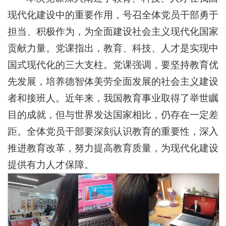
现代化建设中的重要作用，号召全体党员干部勇于
担当、积极作为，为全面建设社会主义现代化国家
贡献力量。党课指出，教育、科技、人才是实现中
国式现代化的三大支柱。党课强调，要坚持教育优
先发展，培养德智体美劳全面发展的社会主义建设
者和接班人。近年来，我国教育事业取得了举世瞩
目的成就，但与世界发达国家相比，仍存在一定差
距。全体党员干部要深刻认识教育的重要性，深入
推进教育改革，努力提高教育质量，为现代化建设
提供有力人才保障。