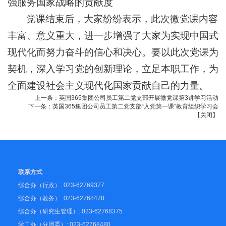
强服务国家战略的贡献度
党课结束后，大家纷纷表示，此次微党课内容
丰富、意义重大，进一步增强了大家为实现中国式
现代化而努力奋斗的信心和决心。要以此次党课为
契机，深入学习党的创新理论，立足本职工作，为
全面建设社会主义现代化国家贡献自己的力量。
上一条：
英国365集团公司员工第二党支部开展微党课第3讲学习活动
下一条：
英国365集团公司员工第二党支部“入党第一课”教育组织学习会
【
关闭
】
联系方式
综合办（行政）: 023-62769377
综合办（教务）: 023-62768478
综合办（研究生管理）: 023-62768375
学工办（分团委）: 023-62768480