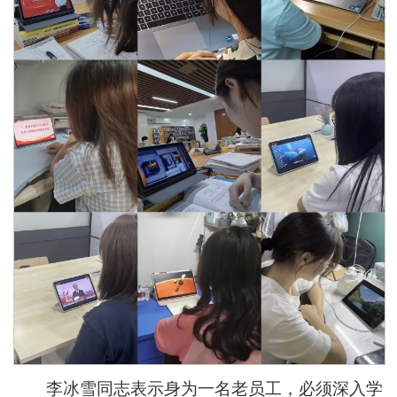
李冰雪同志表示身为一名老员工，必须深入学