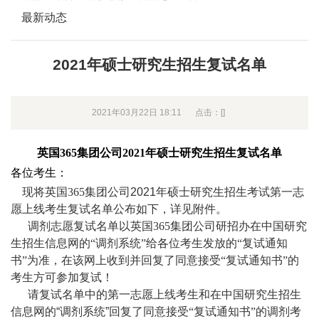
最新动态
2021年硕士研究生招生复试名单
2021年03月22日 18:11
点击：[
]
英国365集团公司
2021
年硕士研究生招生复试名单
各位考生：
现将英国365集团公司
2021
年硕士研究生招生考试第一志
愿上线考生复试名单公布如下，详见附件。
调剂志愿复试名单以英国365集团公司研招办在中国研究
生招生信息网的“调剂系统”给各位考生发放的“复试通知
书”为准，在该网上收到并回复了同意接受“复试通知书”的
考生方可参加复试！
请复试名单中的第一志愿上线考生和在中国研究生招生
信息网的
“
调剂系统
”
回复了同意接受“复试通知书”的调剂考