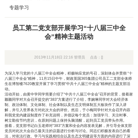
专题学习
员工第二党支部开展学习“十八届三中全
会”精神主题活动
2013年11月18日 22:16 管理员
点击：[
]
为深入学习党的十八届三中全会精神，积极响应党的号召，深刻体会并贯彻 “十
八届三中全会”精神，11月15日中午，财政英国365集团公司员工二支部全体师
生在博智楼7620教室开展了学习贯彻“中共十八届三中全会”精神的主题支部活
动。
活动开始，由黄中学同学简要介绍了“中共十八届三中全会”召开的背景，接着谢
颖颖同学对大会召开提交的“383”方案进行了介绍，李婉琳同学对大会经济体
制、政治体制、文化体制、社会体制以及生态文明体制五大板块作了深入讲
解，并引入世界各方对此次大会的评价。然后，于小梅同学针对大会召开内容
和我党党内建设制度作了补充说明，并倡议每个党员：加强学习、关注时事、
树立勤俭节约意识，在原则问题上保持头脑清醒，起到员工党员带头作用。
接着，党支部书记白玉老师对“383”方案和全会内容发表见解，并引导全体支部
党员对此次大会自己最关注的议题进行分析与讨论。同志们积极发表自己的看
法，对依法行政、学习与实践相结合以及生态文明建设等方面的内容进行了深