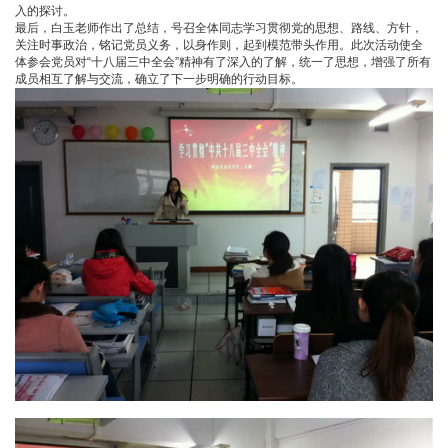
入的探讨。
最后，白玉老师作出了总结，号召全体同志学习贯彻党的思想、路线、方针，
关注时事政治，铭记党员义务，以身作则，起到模范带头作用。此次活动使全
体参会党员对“十八届三中全会”精神有了深入的了解，统一了思想，增强了所有
成员相互了解与交流，确立了下一步明确的行动目标。