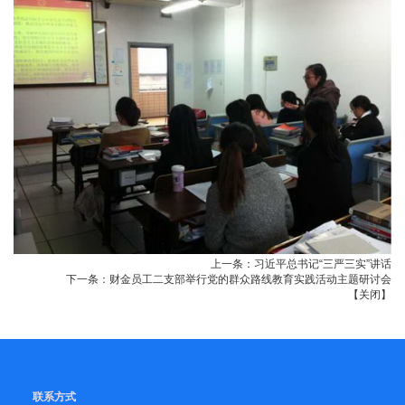
上一条：
习近平总书记“三严三实”讲话
下一条：
财金员工二支部举行党的群众路线教育实践活动主题研讨会
【
关闭
】
联系方式