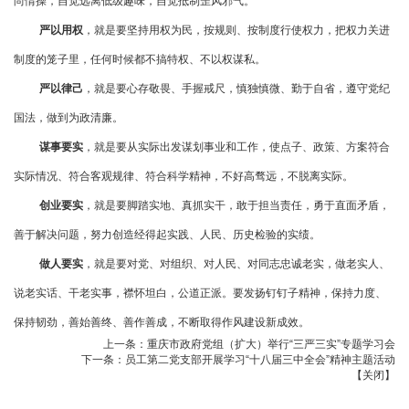
尚情操，自觉远离低级趣味，自觉抵制歪风邪气。
严以用权
，就是要坚持用权为民，按规则、按制度行使权力，把权力关进
制度的笼子里，任何时候都不搞特权、不以权谋私。
严以律己
，就是要心存敬畏、手握戒尺，慎独慎微、勤于自省，遵守党纪
国法，做到为政清廉。
谋事要实
，就是要从实际出发谋划事业和工作，使点子、政策、方案符合
实际情况、符合客观规律、符合科学精神，不好高骛远，不脱离实际。
创业要实
，就是要脚踏实地、真抓实干，敢于担当责任，勇于直面矛盾，
善于解决问题，努力创造经得起实践、人民、历史检验的实绩。
做人要实
，就是要对党、对组织、对人民、对同志忠诚老实，做老实人、
说老实话、干老实事，襟怀坦白，公道正派。要发扬钉钉子精神，保持力度、
保持韧劲，善始善终、善作善成，不断取得作风建设新成效。
上一条：
重庆市政府党组（扩大）举行“三严三实”专题学习会
下一条：
员工第二党支部开展学习“十八届三中全会”精神主题活动
【
关闭
】