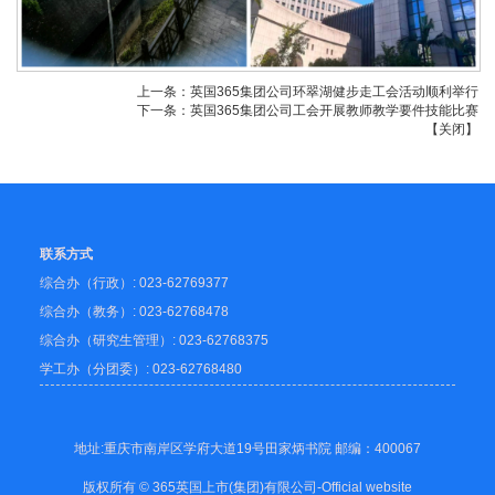
上一条：
英国365集团公司环翠湖健步走工会活动顺利举行
下一条：
英国365集团公司工会开展教师教学要件技能比赛
【
关闭
】
联系方式
综合办（行政）: 023-62769377
综合办（教务）: 023-62768478
综合办（研究生管理）: 023-62768375
学工办（分团委）: 023-62768480
地址:重庆市南岸区学府大道19号田家炳书院 邮编：400067
版权所有 © 365英国上市(集团)有限公司-Official website