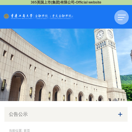
365英国上市(集团)有限公司-Official website
公告公示
当前位置:
首页