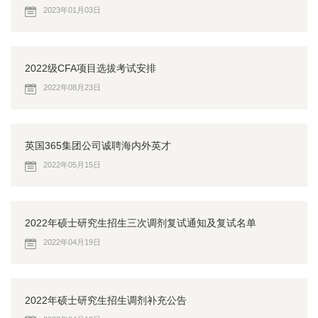
2023年01月03日
2022级CFA项目选拔考试安排
2022年08月23日
英国365集团公司诚聘海内外英才
2022年05月15日
2022年硕士研究生招生三次调剂复试通知及复试名单
2022年04月19日
2022年硕士研究生招生调剂补充公告