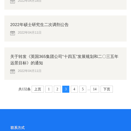
2022年04月18日
2022年硕士研究生二次调剂公告
2022年04月11日
关于转发《英国365集团公司“十四五”发展规划和二〇三五年
远景目标》的通知
2022年04月11日
...
共132条
上页
1
2
3
4
5
14
下页
联系方式