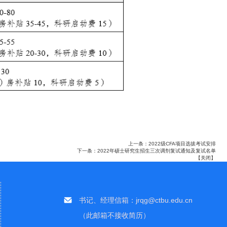
上一条：
2022级CFA项目选拔考试安排
下一条：
2022年硕士研究生招生三次调剂复试通知及复试名单
【
关闭
】
书记、经理信箱：jrqg@ctbu.edu.cn
（此邮箱不接收简历）