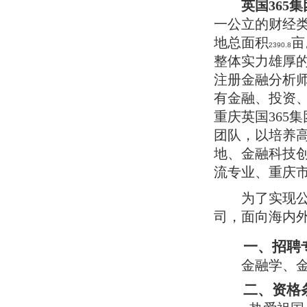
英国365
一公立的财经
地总面积
亩
2390.8
整体实力雄厚
注册金融分析
有金融、投资
重庆英国365
团队，以培养
地、金融科技
流专业、重庆
为了实现
司，面向海内
一、招聘
金融学、
二、资格