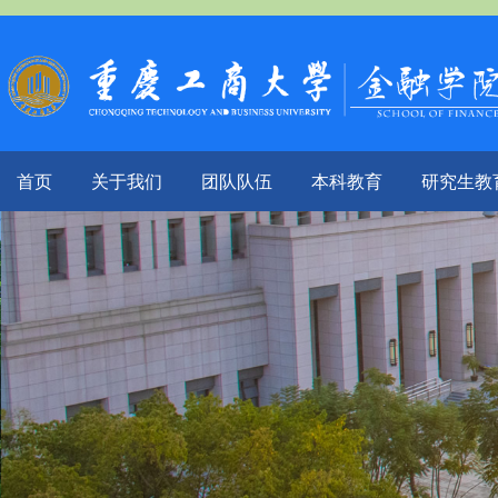
首页
关于我们
团队队伍
本科教育
研究生教