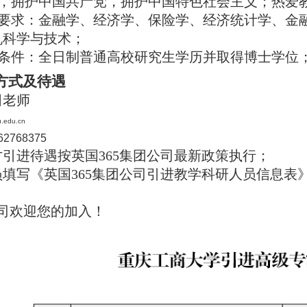
，拥护中国共产党，拥护中国特色社会主义；热爱
要求：金融学、经济学、保险学、经济统计学、金
机科学与技术；
条件：全日制普通高校研究生学历并取得博士学位
方式及待遇
田老师
u.edu.cn
62768375
引进待遇按英国365集团公司最新政策执行；
员填写《英国365集团公司引进教学科研人员信息表
公司欢迎您的加入！