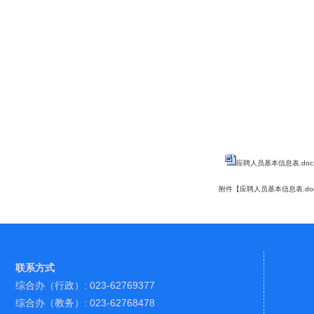
应聘人员基本信息表.doc
附件【
应聘人员基本信息表.do
联系方式
综合办（行政）: 023-62769377
综合办（教务）: 023-62768478