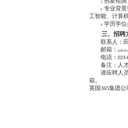
热爱祖国
1.
专业背景
2.
工智能、计算
学历学位
3.
三、招聘
联系人：
邮箱：
ty@ctb
电话：
023-
备注：人才
请应聘人
箱。
英国365集团