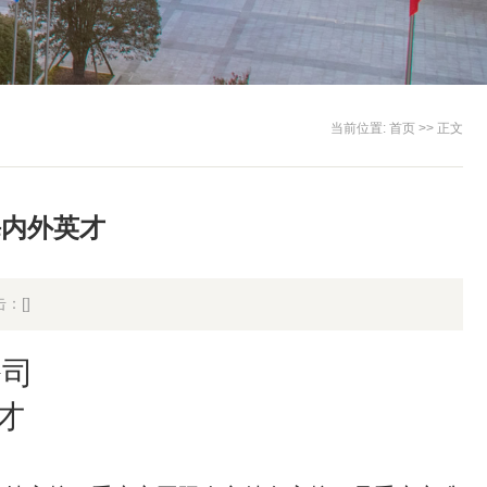
当前位置:
首页
>> 正文
海内外英才
击：[
]
公司
才