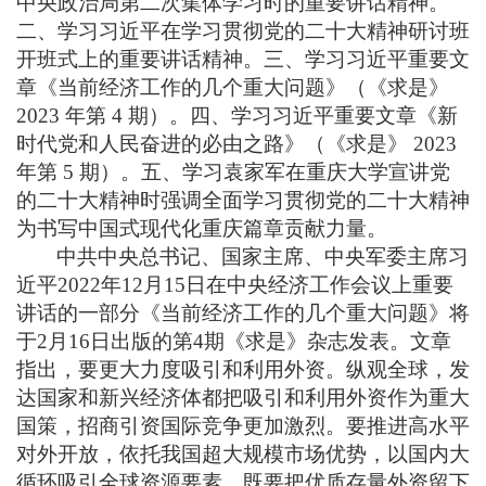
中央政治局第二次集体学习时的重要讲话精神。
二、学习习近平在学习贯彻党的二十大精神研讨班
开班式上的重要讲话精神。三、学习习近平重要文
章《当前经济工作的几个重大问题》（《求是》
2023
年第
4
期）。四、学习习近平重要文章《新
时代党和人民奋进的必由之路》（《求是》
2023
年第
5
期）。五、学习袁家军在重庆大学宣讲党
的二十大精神时强调全面学习贯彻党的二十大精神
为书写中国式现代化重庆篇章贡献力量。
中共中央总书记、国家主席、中央军委主席习
近平
2022
年
12
月
15
日在中央经济工作会议上重要
讲话的一部分《当前经济工作的几个重大问题》将
于
2
月
16
日出版的第
4
期《求是》杂志发表。文章
指出，要更大力度吸引和利用外资。纵观全球，发
达国家和新兴经济体都把吸引和利用外资作为重大
国策，招商引资国际竞争更加激烈。要推进高水平
对外开放，依托我国超大规模市场优势，以国内大
循环吸引全球资源要素，既要把优质存量外资留下