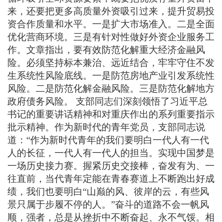
来，还要把更多高质量外资吸引过来，提升贸易投
资合作质量和水平。一是扩大市场准入。二是全面
优化营商环境。三是有针对性做好外资企业服务工
作。文章指出，要有效防范化解重大经济金融风
险。必须坚持标本兼治、远近结合，牢牢守住不发
生系统性风险底线。一是防范房地产业引发系统性
风险。二是防范化解金融风险。三是防范化解地方
政府债务风险。
支部同志们深刻领悟了习近平总
书记的重要讲话精神和对重庆作出的系列重要指示
批示精神。作为新时代的青年党员，支部同志说
道：“作为新时代青年的我们要明白一代人有一代
人的长征，一代人有一代人的担当。实现中国梦是
一场历史接力赛。握紧历史交接棒，奋发有为、一
往直前，当代青年定能在青春赛道上不断跑出好成
绩，我们也要明白“山巅的风、彼岸的云，有些风
景只属于步履不停的人。”奋斗的道路不会一帆风
顺，强者，总是从挫折中不断奋起、永不气馁。相