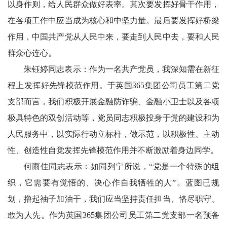
以身作则，给人民群众做好表率。其次要发挥好骨干作用，
在各项工作中应当成为核心和中坚力量。最后要发挥好桥梁
作用，中国共产党从人民中来，要走到人民中去，要和人民
群众心连心。
朱钰婷同志表示：作为一名共产党员，我深知需在新征
程上发挥好先锋模范作用。于英国365集团公司员工第二党
支部而言，我们积极开展金融防诈骗、金融小卫士以及各项
极具特色的双创活动等，党员同志积极投身于党的建设和为
人民服务中，以实际行动立标杆，做示范，以积极性、主动
性、创造性自觉发挥先锋模范作用并不断激励着身边同学。
何雨佳同志表示：如同列宁所说，
“党是一个特殊的组
织，它需要有觉悟的、决心作自我牺牲的人”。蓝图已规
划，撸起袖子加油干，我们应当坚持责任担当、恪尽职守、
敢为人先。作为英国365集团公司员工第二党支部一名预备