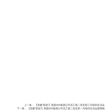
上一条：
【党建“双创”】英国365集团公司员工第二党支部三月组织生活会
下一条：
【党建“双创”】英国365集团公司员工第二党支部一月组织生活会新闻稿