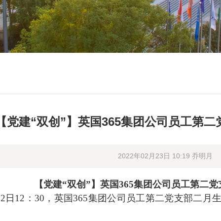
【党建“双创”】英国365集团公司员工第
2022年02月23日 10:19 乔明月
【
党建“双创”】
英国365集团公司员工第二
22
日
12
：
30
，英国365集团公司员工第二党支部二月