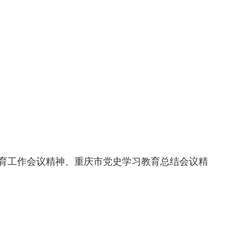
育工作会议精神、重庆市党史学习教育总结会议精