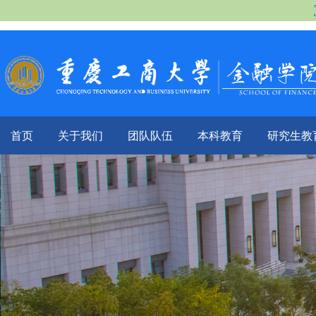
首页
关于我们
团队队伍
本科教育
研究生教