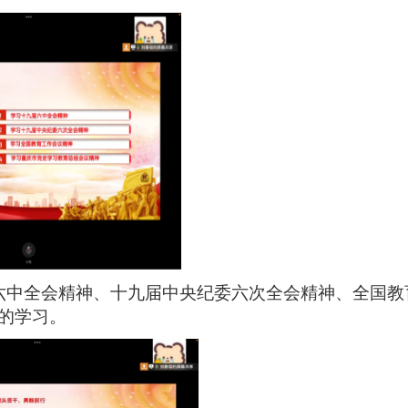
中全会精神、十九届中央纪委六次全会精神、全国教
的学习。