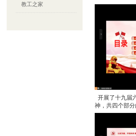
教工之家
开展了十九届六
神，共四个部分