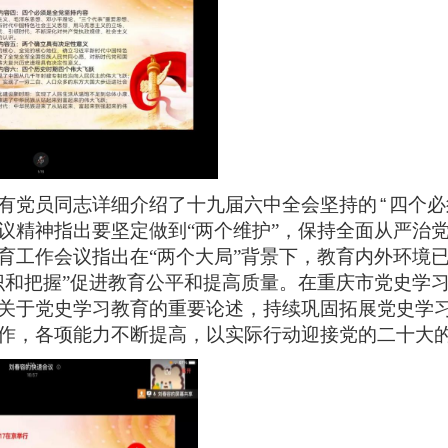
有党员同志详细介绍了十九届六中全会坚持的
“
四个必
议精神指出要坚定做到“两个维护”，保持全面从严治
育工作会议指出在“两个大局”背景下，教育内外环境
识和把握”促进教育公平和提高质量。在重庆市党史学
关于党史学习教育的重要论述，持续巩固拓展党史学
作，各项能力不断提高，以实际行动迎接党的二十大