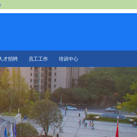
e
人才招聘
员工工作
培训中心