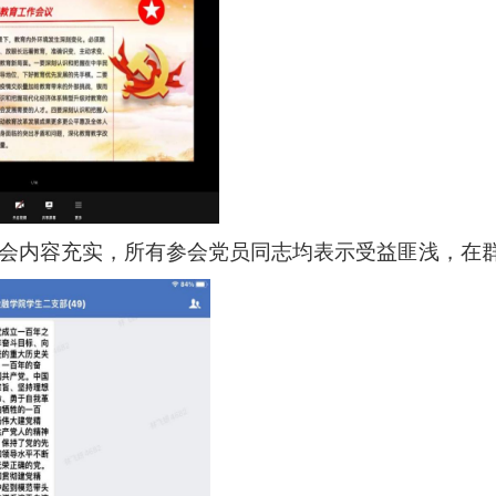
会内容充实，所有参会党员同志均表示受益匪浅，在