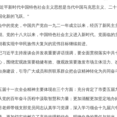
习近平新时代中国特色社会主义思想是当代中国马克思主义、二
国化新的飞跃。”
会中的党史，中国共产党自一九二一年成立以来，经历了新民主
期。党的十八大以来，中国特色社会主义进入新时代。党面临的
朝着实现中华民族伟大复兴的宏伟目标继续前进。
记习近平主持座谈会并发表重要讲话强调，要全面贯彻落实中共
心，围绕宏观政策要稳健有效、微观政策要激发市场主体活力、
自身建设，引导广大成员和所联系群众把会议精神转化为共同奋
五届十一次全会精神主要体现在三个方面：充分肯定了市委五届
从党的百年奋斗历程中汲取智慧和力量；更加清醒更加坚定地办
月老师带领支部党员同志认真学习党课，深入学习领会十九届六
量，更加切实的树立了高尚的理想信念，明确自身的责任与担当