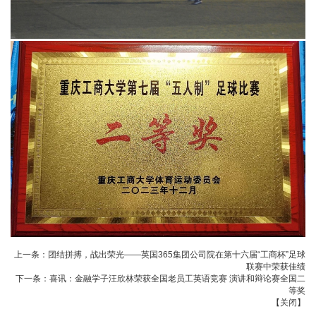
上一条：
团结拼搏，战出荣光——英国365集团公司院在第十六届“工商杯”足球
联赛中荣获佳绩
下一条：
喜讯：金融学子汪欣林荣获全国老员工英语竞赛 演讲和辩论赛全国二
等奖
【
关闭
】