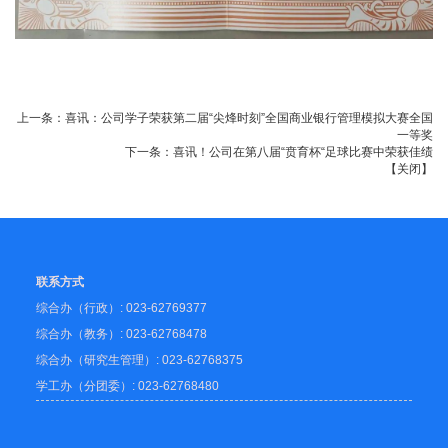
上一条：
喜讯：公司学子荣获第二届“尖烽时刻”全国商业银行管理模拟大赛全国
一等奖
下一条：
喜讯！公司在第八届“贲育杯“足球比赛中荣获佳绩
【
关闭
】
联系方式
综合办（行政）: 023-62769377
综合办（教务）: 023-62768478
综合办（研究生管理）: 023-62768375
学工办（分团委）: 023-62768480