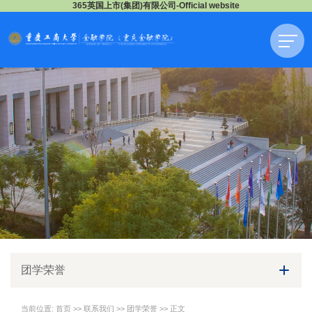
365英国上市(集团)有限公司-Official website
团学荣誉
当前位置:
首页
>>
联系我们
>>
团学荣誉
>> 正文