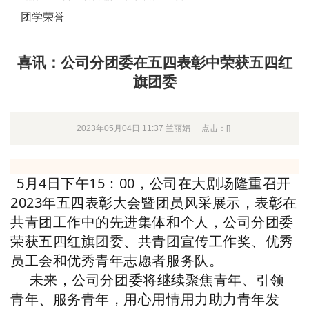
团学荣誉
喜讯：公司分团委在五四表彰中荣获五四红
旗团委
2023年05月04日 11:37 兰丽娟
点击：[
]
5月4日下午15：00，公司在大剧场隆重召开
2023年五四表彰大会暨团员风采展示，表彰在
共青团工作中的先进集体和个人，公司分团委
荣获五四红旗团委、共青团宣传工作奖、优秀
员工会和优秀青年志愿者服务队。
未来，公司分团委将继续聚焦青年、引领
青年、服务青年，用心用情用力助力青年发