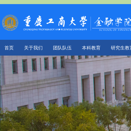
首页
关于我们
团队队伍
本科教育
研究生教