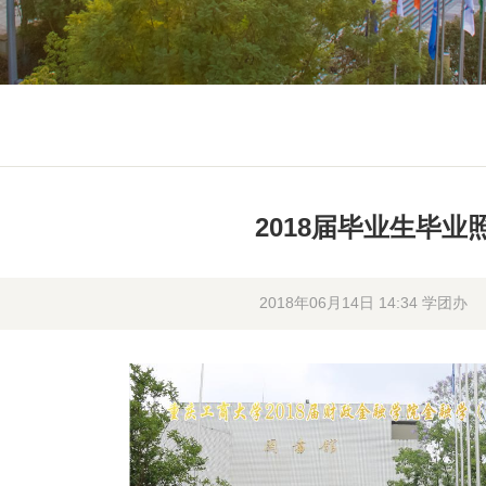
2018届毕业生毕业
2018年06月14日 14:34 学团办