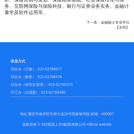
务、互联网保险与保险科技、银行与证券业务实务、金融计
量学及软件运用等。
下一条：
金融硕士专业学位
【
关闭
】
联系方式
综合办（行政）: 023-62769377
综合办（教务）: 023-62768478
综合办（研究生管理）: 023-62768375
学工办（分团委）: 023-62768480
地址:重庆市南岸区学府大道19号田家炳书院 邮编：400067
版权所有 © 365英国上市(集团)有限公司-Official website