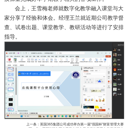
会上，王雪梅老师就数字化教学融入课堂与大
家分享了经验和体会。经理王兰就近期公司教学督
查、试卷出题、课堂教学、教研活动等进行了安排
指导。
上一条：
英国365集团公司成功举办第一届“强国杯”财富管理大赛