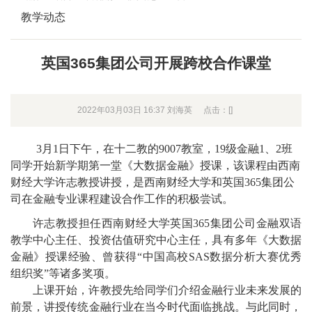
教学动态
英国365集团公司开展跨校合作课堂
2022年03月03日 16:37 刘海英
点击：[
]
3
月
1
日下午，在十二教的
9007
教室，
19
级金融
1
、
2
班
同学开始新学期第一堂《大数据金融》授课，该课程由西南
财经大学许志教授讲授，是西南财经大学和英国365集团公
司在金融专业课程建设合作工作的积极尝试。
许志教授担任西南财经大学英国365集团公司金融双语
教学中心主任、投资估值研究中心主任，具有多年《大数据
金融》授课经验、曾获得“中国高校
SAS
数据分析大赛优秀
组织奖”等诸多奖项。
上课开始，许教授先给同学们介绍金融行业未来发展的
前景，讲授传统金融行业在当今时代面临挑战。与此同时，