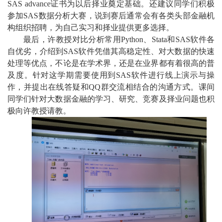
SAS advance
证书为以后择业奠定基础。还建议同学们积极
参加
SAS
数据分析大赛，说到赛后通常会有各类头部金融机
构组织招聘，为自己实习和择业提供更多选择。
最后，许教授对比分析常用
Python
、
Stata
和
SAS
软件各
自优劣，介绍到
SAS
软件凭借其高稳定性、对大数据的快速
处理等优点，不论是在学术界，还是在业界都有着很高的普
及度。针对这学期需要使用到
SAS
软件进行线上演示与操
作，并提出在线答疑和
QQ
群交流相结合的沟通方式。课间
同学们针对大数据金融的学习、研究、竞赛及择业问题也积
极向许教授请教。