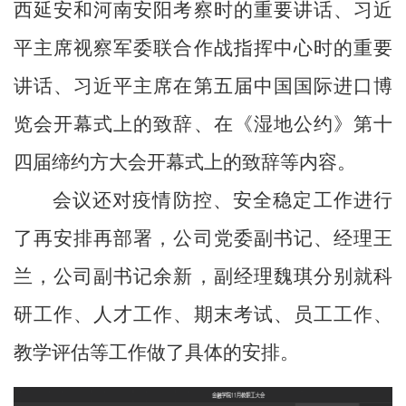
西延安和河南安阳考察时的重要讲话
、
习近
平主席视察军委联合作战指挥中心时的重要
讲话
、
习近平主席在第五届中国国际进口博
览会开幕式上的致辞、在《湿地公约》第十
四届缔约方大会开幕式上的致辞等
内容。
会议还对疫情防控、安全稳定工作进行
了再安排再部署，公司党委副书记、经理王
兰，公司副书记余新，副经理魏琪分别就科
研工作、
人才工作
、
期末考试
、员工工作、
教学评估等工作做了具体的安排。