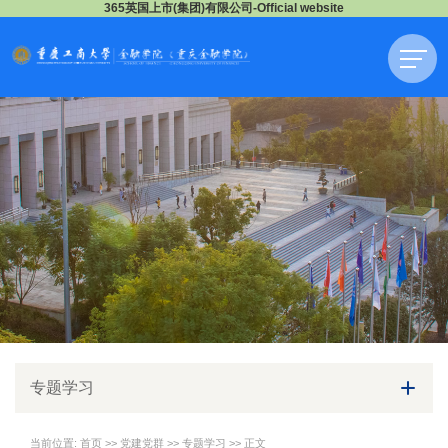
365英国上市(集团)有限公司-Official website
专题学习
当前位置:
首页
>>
党建党群
>>
专题学习
>> 正文