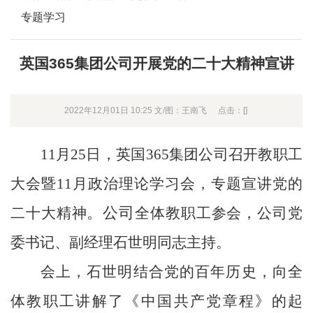
专题学习
英国365集团公司开展党的二十大精神宣讲
2022年12月01日 10:25 文/图：王南飞
点击：[
]
11
月
25
日，英国365集团公司召开教职工
大会暨
1
1
月政治理论学习会
，
专题宣讲
党的
。公司
二十大精神
全体教职工参会
，
公司党
委书记、副经理石世明同志主持。
会上，石世明
结合党的百年历史，向全
体教职工讲解了《
中国共产党章程
》的起