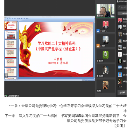
上一条：
金融公司党委理论学习中心组召开学习会继续深入学习党的二十大精
神
下一条：
深入学习党的二十大精神，书写英国365集团公司基层党建新篇章---金
融公司党委所属党支部书记专题学习会
【
关闭
】