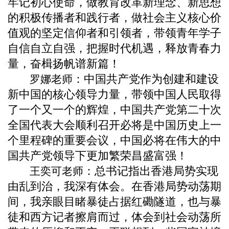
牢记初心使命，做教育改革新理念、新思想
的积极传播者和践行者，做社会主义核心价
值观的坚定信仰者和引领者，带领青年学子
自信自立自强，把握时代机遇，释放青春力
量，奋楫扬帆谱新篇！
：中国共产党作为创建和建设
罗娜老师
新中国的核心领导力量，带领中国人民取得
了一个又一个的辉煌，中国共产党第二十次
全国代表大会顺利召开必将是中国历史上一
个里程碑的重要会议，中国必将在伟大的中
国共产党领导下更加繁荣昌盛富强！
：总书记指出香港局势实现
王奕可老师
由乱到治，我深有体会。在香港局势动荡期
间，我亲眼目睹暴徒占据红磡隧道，也与暴
徒和西方记者擦肩而过，体会到社会动荡所