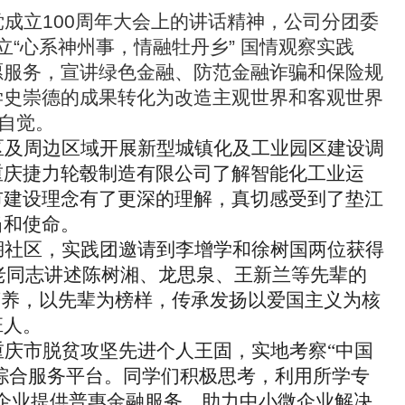
党成立
100
周年大会上的讲话精神，公司分团委
立
“
心系神州事，情融牡丹乡
”
国情观察实践
愿服务，宣讲绿色金融、防范金融诈骗和保险规
学史崇德的成果转化为改造主观世界和客观世界
自觉。
区及周边区域开展新型城镇化及工业园区建设调
重庆捷力轮毂制造有限公司了解智能化工业运
市建设理念有了更深的理解，真切感受到了垫江
当和使命。
湖社区，实践团邀请到李增学和徐树国两位获得
老同志讲述陈树湘、龙思泉、王新兰等先辈的
营养，以先辈为榜样，传承发扬以爱国主义为核
班人。
重庆市脱贫攻坚先进个人王固，实地考察“中国
新综合服务平台。同学们积极思考，利用所学专
微企业提供普惠金融服务，助力中小微企业解决