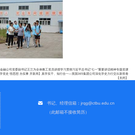
】金融公司党委副书记王兰为全体教工党员讲授学习贯彻习近平总书记“七一”重要讲话精神专题党课
学党史 悟思想 办实事 开新局】真学实干、知行合一—英国365集团公司深化学史力行交出新答卷
【
关闭
】
书记、经理信箱：jrqg@ctbu.edu.cn
（此邮箱不接收简历）