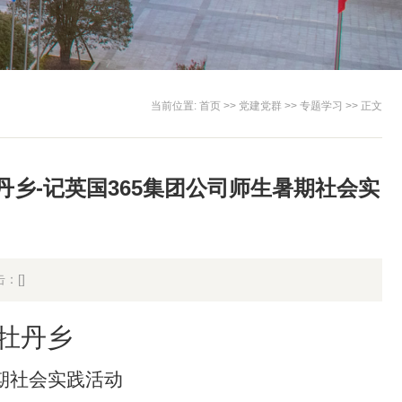
当前位置:
首页
>>
党建党群
>>
专题学习
>> 正文
丹乡-记英国365集团公司师生暑期社会实
击：[
]
牡丹乡
期社会实践活动