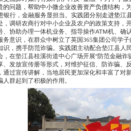
贵的问题，帮助中小微企业改善资产负债结构，
进银行，金融服务显担当。
实践团分别走进垫江
处，调研农商行对中小企业及农户的政策支持，
号、协助办理一体机业务、指导操作
ATM
机、确
服务意识，在群众中树立了英国365集团公司学
知识，携手防范诈骗。
实践团
主动配合垫江县人
会，在垫江县桂溪街道中心广场开展
“
防范金融诈
享、发放宣传册等形式，对维护征信、防诈骗、
，通过宣传讲解，当地居民更加深化和丰富了对
骗人群起到了积极的作用。