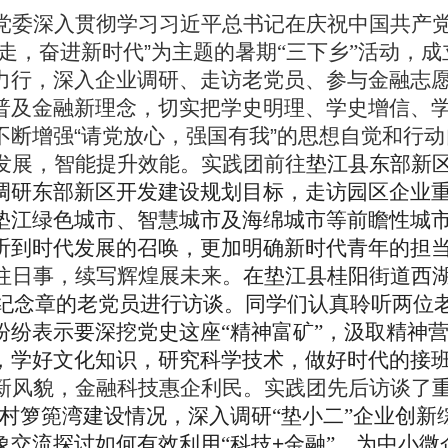
党委深入贯彻学习习近平总书记在庆祝中国共产
走，奋进新时代
”
为主题的暑期“三下乡”活动，成
力行，深入企业调研、走访老党员、参与金融志
普及金融新理念，切实把学史明理、学史增信、
不断增强
“
请党放心，强国有我
”
的思想自觉和行动
发展，智能提升效能。
实践团前往
垫江县东部新
调研东部新区开发建设规划目标，走访园区企业
垫江绿色城市、智慧城市及海绵城市等前瞻性城
听到时代发展的召唤，更加明确新时代青年的担
往日事，续写辉煌展未来。
在垫江县桂阳街道西
纪念章的老党员进行访谈。同学们认真聆听两位
纷纷表示要深挖党史这座“精神富矿”，汲取精神
，学好文化知识，研究科学技术，做好时代的接
新风貌，金融科技惠企利民。
实践团先后访谈了
桥村箩篼湾建设情况，深入调研“垫小二”企业创
象交流探讨如何有效利用“科技
+
金融”，为中小