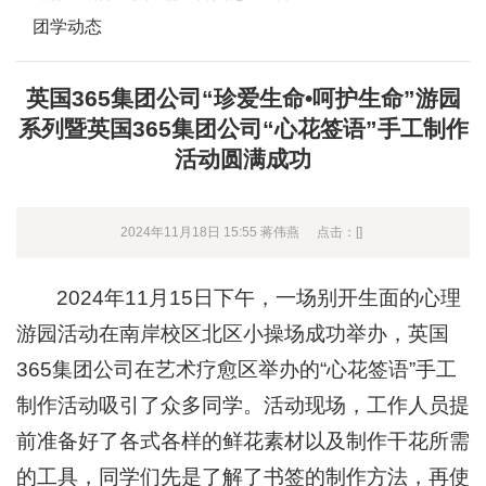
团学动态
英国365集团公司“珍爱生命•呵护生命”游园
系列暨英国365集团公司“心花签语”手工制作
活动圆满成功
2024年11月18日 15:55 蒋伟燕
点击：[
]
2024年11月15日下午，一场别开生面的心理
游园活动在南岸校区北区小操场成功举办，英国
365集团公司在艺术疗愈区举办的“心花签语”手工
制作活动吸引了众多同学。活动现场，工作人员提
前准备好了各式各样的鲜花素材以及制作干花所需
的工具，同学们先是了解了书签的制作方法，再使