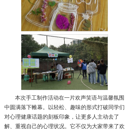
本次手工制作活动在一片欢声笑语与温馨氛围
中圆满落下帷幕。以轻松、趣味的形式打破同学们
对心理健康话题的刻板印象，让更多人主动去了
解、重视自己的心理状况。它不仅为大家带来了欢