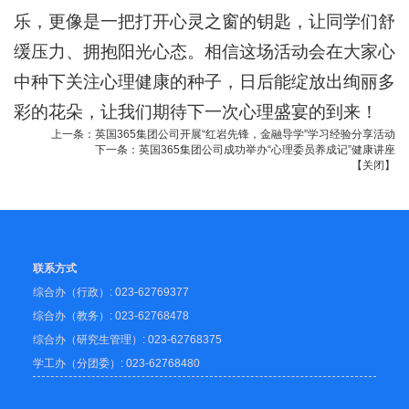
乐，更像是一把打开心灵之窗的钥匙，让同学们舒
缓压力、拥抱阳光心态。相信这场活动会在大家心
中种下关注心理健康的种子，日后能绽放出绚丽多
彩的花朵，让我们期待下一次心理盛宴的到来！
上一条：
英国365集团公司开展“红岩先锋，金融导学”学习经验分享活动
下一条：
英国365集团公司成功举办“心理委员养成记”健康讲座
【
关闭
】
联系方式
综合办（行政）: 023-62769377
综合办（教务）: 023-62768478
综合办（研究生管理）: 023-62768375
学工办（分团委）: 023-62768480