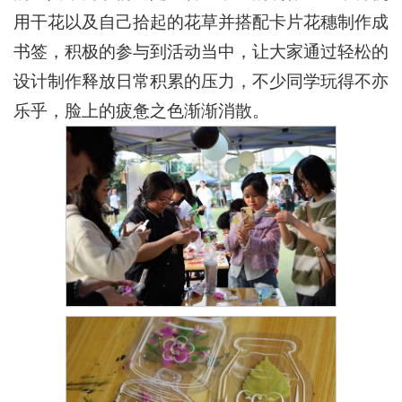
用干花以及自己拾起的花草并搭配卡片花穗制作成
书签，积极的参与到活动当中，让大家通过轻松的
设计制作释放日常积累的压力，不少同学玩得不亦
乐乎，脸上的疲惫之色渐渐消散。