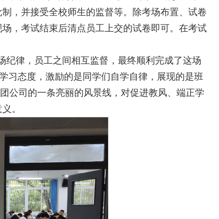
批制，并接受全校师生的监督等。除考场布置、试卷
现场，考试结束后清点员工上交的试卷即可。在考试
考场纪律，员工之间相互监督，最终顺利完成了这场
的学习态度，激励的是同学们自学自律，展现的是班
集团公司的一条亮丽的风景线，对促进教风、端正学
意义。