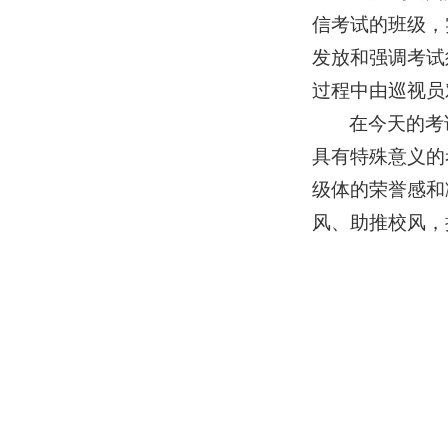
信考试的班级，
发放和强调考试
过程中由巡视员
在今天的考
具有特殊意义的
级体的荣誉感和
风、助推校风，