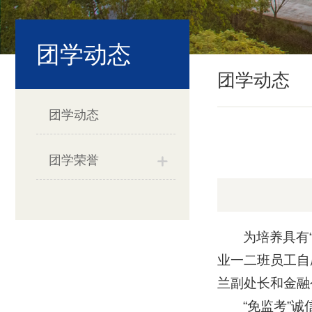
团学动态
团学动态
团学动态
团学荣誉
为培养具有
业一二班员工自
兰副处长和金融
“免监考”