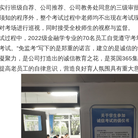
实行班级自荐、公司推荐、公司教务处同意的三级审
须知的程序外，整个考试过程中老师均不出现在考试
对考场进行巡视，同时接受全校师生的视察与监督。
试过程中，2022级金融学专业的70名员工自觉遵守
考试。“免监考”写下的是郑重的诺言，建立的是诚信
凝聚力，是公司打造出的诚信教育之花，是英国365
提高老员工的自律意识，营造良好育人氛围具有重大