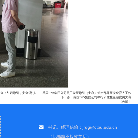
一条：
红岩导引，安全“寓”人——英国365集团公司员工发展导引（中心）党支部开展安全育人工作
下一条：
英国365集团公司举行研究生金融案例大赛
【
关闭
】
书记、经理信箱：jrqg@ctbu.edu.cn
（此邮箱不接收简历）