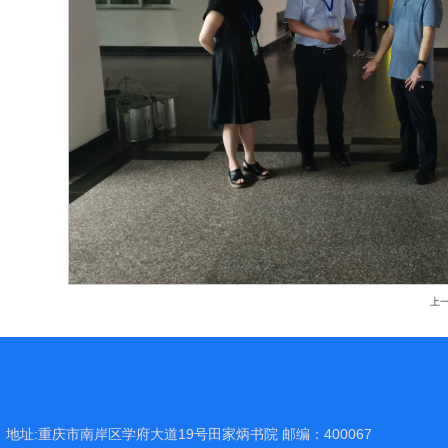
上
地址:重庆市南岸区学府大道19号田家炳书院 邮编：400067