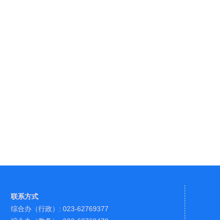
联系方式
综合办（行政）: 023-62769377