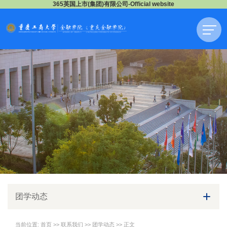
365英国上市(集团)有限公司-Official website
团学动态
当前位置:
首页
>>
联系我们
>>
团学动态
>> 正文