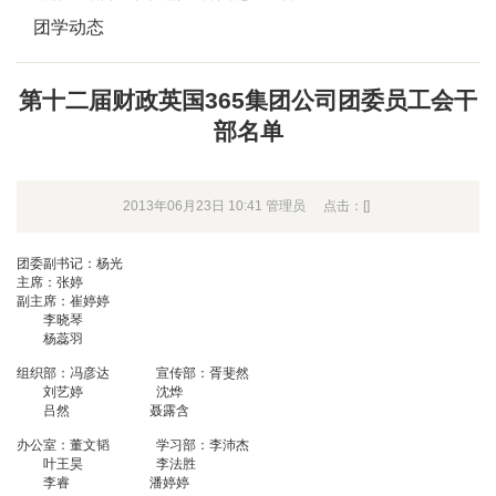
团学动态
第十二届财政英国365集团公司团委员工会干
部名单
2013年06月23日 10:41 管理员
点击：[
]
团委副书记：杨光
主席：张婷
副主席：崔婷婷
李晓琴
杨蕊羽
组织部：冯彦达 宣传部：胥斐然
刘艺婷 沈烨
吕然 聂露含
办公室：董文韬 学习部：李沛杰
叶王昊 李法胜
李睿 潘婷婷