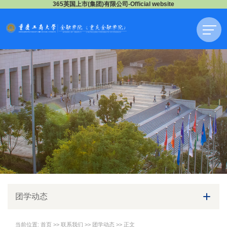
365英国上市(集团)有限公司-Official website
团学动态
当前位置:
首页
>>
联系我们
>>
团学动态
>> 正文