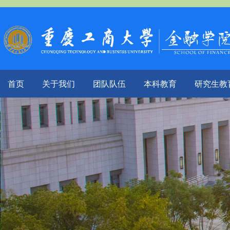
首页
关于我们
团队队伍
本科教育
研究生教