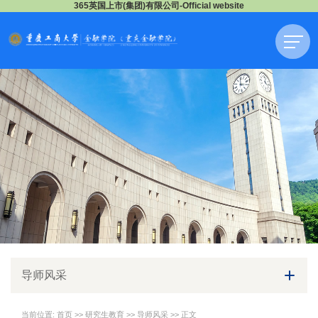
365英国上市(集团)有限公司-Official website
导师风采
当前位置:
首页
>>
研究生教育
>>
导师风采
>> 正文