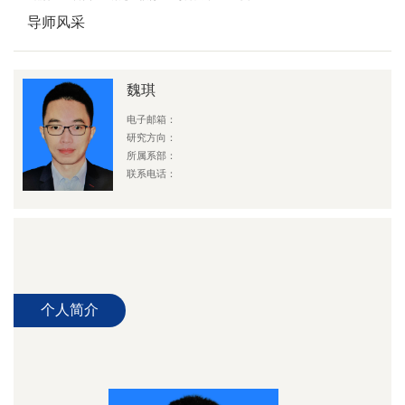
导师风采
魏琪
电子邮箱：
研究方向：
所属系部：
联系电话：
个人简介