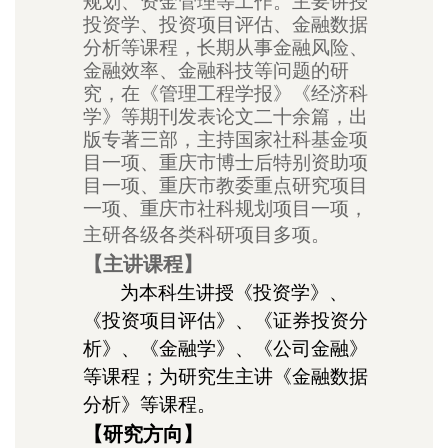
规划、资金管理等工作。主要讲授
投资学、投资项目评估、金融数据
分析等课程，长期从事金融风险、
金融效率、金融科技等问题的研
究，在《管理工程学报》《经济科
学》等期刊发表论文二十余篇，出
版专著三部，主持国家社科基金项
目一项、重庆市博士后特别资助项
目一项、重庆市教委重点研究项目
一项、重庆市社科规划项目一项，
主研各级各类科研项目多项。
【主讲课程】
为本科生讲授《投资学》、
《投资项目评估》、《证券投资分
析》、《金融学》、《公司金融》
等课程；为研究生主讲《金融数据
分析》等课程。
【
研究方向
】