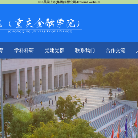
365英国上市(集团)有限公司-Official website
育
学科科研
党建党群
联系我们
合作交流