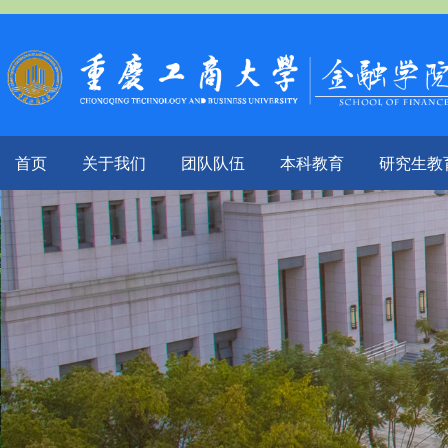
首页
关于我们
团队队伍
本科教育
研究生教