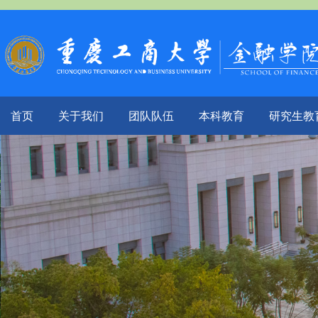
首页
关于我们
团队队伍
本科教育
研究生教