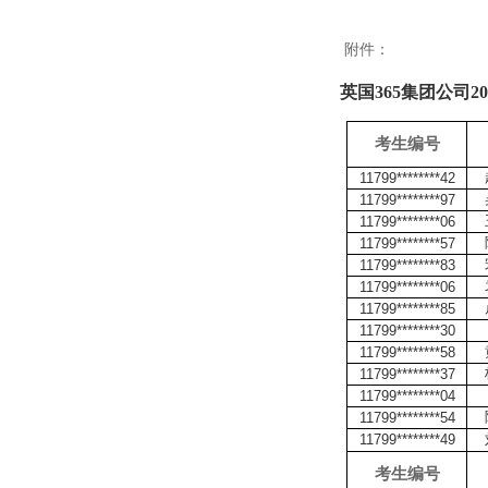
附件：
英国365集团公司
20
考生编号
11799********42
11799********97
11799********06
11799********57
11799********83
11799********06
11799********85
11799********30
11799********58
11799********37
11799********04
11799********54
11799********49
考生编号