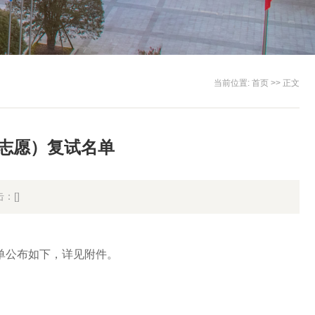
当前位置:
首页
>> 正文
一志愿）复试名单
击：[
]
单公布如下，详见附件。