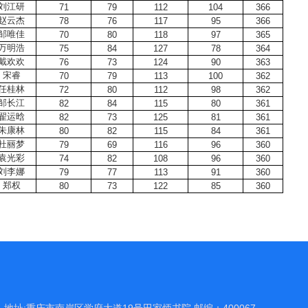
刘江研
71
79
112
104
366
赵云杰
78
76
117
95
366
邹唯佳
70
80
118
97
365
万明浩
75
84
127
78
364
戴欢欢
76
73
124
90
363
宋睿
70
79
113
100
362
任桂林
72
80
112
98
362
邹长江
82
84
115
80
361
翟运晗
82
73
125
81
361
朱康林
80
82
115
84
361
杜丽梦
79
69
116
96
360
袁光彩
74
82
108
96
360
刘李娜
79
77
113
91
360
郑权
80
73
122
85
360
地址:重庆市南岸区学府大道19号田家炳书院 邮编：400067