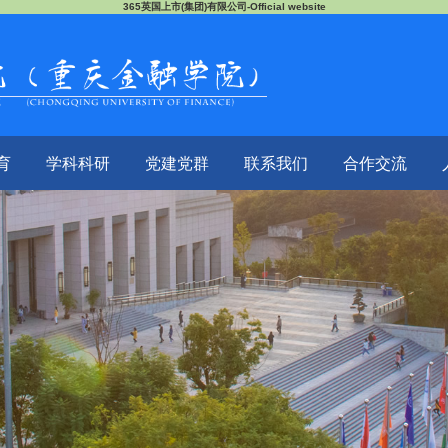
365英国上市(集团)有限公司-Official website
育
学科科研
党建党群
联系我们
合作交流