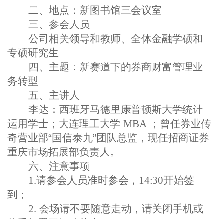
二、地点
：新图书馆三会议室
三、参会人员
公司相关领导和教师、全体金融学硕和
专硕研究生
四、主题
：新赛道下的券商财富管理业
务转型
五、主讲人
李达
：西班牙马德里康普顿斯大学统计
运用学士；大连理工大学
MBA
；曾任券业传
奇营业部
“
国信泰九
”
团队总监，现任招商证券
重庆市场拓展部负责人。
六、注意事项
1.
请参会人员准时参会，
14:30
开始签
到；
2.
会场请不要随意走动，请关闭手机或