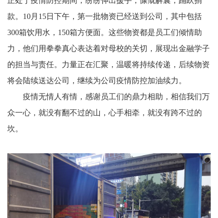
正处于疫情防控期间，纷纷伸出援手，慷慨解囊，踊跃捐
款
。
1
0
月
1
5
日下午，第一批物资
已经送到公司
，其中包括
300箱饮用水，150箱方便面。
这些物资都是员工们倾情助
力，
他们
用拳拳真心表达着
对母校的关切
，
展现
出
金融学子
的
担当与责任。力量正在汇聚，温暖将持续传递，后续物资
将会陆续送达公司
，
继续为公司疫情防控加油续力。
疫情无情人有情，感谢员工们的鼎力相助，相信我们万
众一心，就没有翻不过的山，心手相牵，就没有跨不过的
坎。