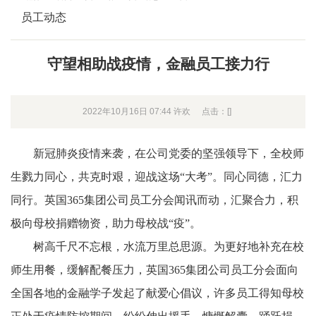
员工动态
守望相助战疫情，金融员工接力行
2022年10月16日 07:44 许欢
点击：[
]
新冠肺炎疫情
来袭，在公司党委的坚强领导下，
全校师
生戮力同心，
共克时艰，
迎战这场
“大考”。
同心同德，汇力
同行
。
英国365集团公司员工分会闻讯而动，汇聚合力，积
极向母校捐赠物资，
助力母校战
“疫”
。
树高千尺不忘根，水流万里总思源。为更好
地
补充在校
师生用餐，缓解配餐压力，英国365集团公司员工分会面向
全国各地的金融学子发起了献爱心倡议，许多员工得知母校