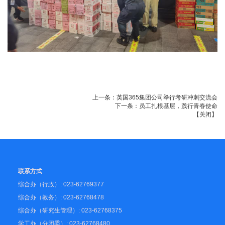
上一条：
英国365集团公司举行考研冲刺交流会
下一条：
员工扎根基层，践行青春使命
【
关闭
】
联系方式
综合办（行政）: 023-62769377
综合办（教务）: 023-62768478
综合办（研究生管理）: 023-62768375
学工办（分团委）: 023-62768480