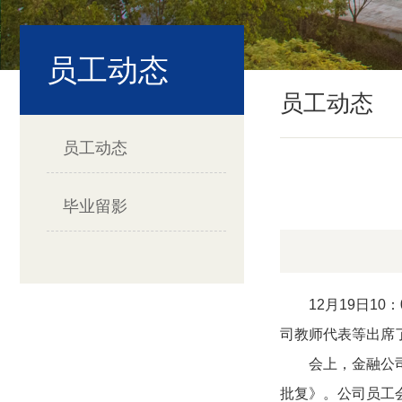
员工动态
员工动态
员工动态
毕业留影
12
月19日1
司教师代表等出席
会上，金融公
批复》。公司员工会