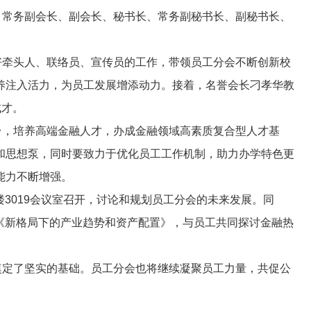
、常务副会长、副会长、秘书长、常务副秘书长、副秘书长、
好牵头人、联络员、宣传员的工作，带领员工分会
不断创新校
养注入活力，为员工发展增添动力
。接着，名誉会长刁孝华教
成才。
台，培养高端金融人才，办成金融领域高素质复合型人才基
和思想泵，同时要致力于优化员工工作机制，助力办学特色更
能力不断增强。
楼3019会议室召开，讨论和规划员工分会的未来发展。同
做《新格局下的产业趋势和资产配置》，与员工共同探讨金融热
奠定了坚实的基础。员工分会也将继续凝聚员工力量，共促公