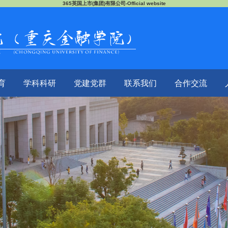
365英国上市(集团)有限公司-Official website
育
学科科研
党建党群
联系我们
合作交流