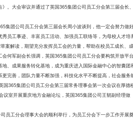
告》。大会审议并通过了英国365集团公司员工分会第三届会长
。
365集团公司员工分会第三届会长周小波谈到，他一定会努力做
优秀员工事迹、丰富员工活动、加强员工联络等，为母校人才培
捐赠草案解读，期望充分发挥员工会的力量，帮助在校员工成长、
工会何军副会长强调，英国365集团公司员工分会要构筑开放平
基地、成果服务转化基地，成为重庆进入国际金融中心的智囊团
系更完善，团队力量不断加强，科技化水平不断提高，社会服务
，英国365集团公司员工分会第三届常务理事会第一次会议在厚德
17会议室开展重庆地方金融论坛，英国365集团公司王韧副经理
团公司员工分会理事大会的顺利举行，为员工分会下一步工作开展