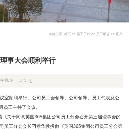
当前位置:
首页
>>
员工工作
>>
员工动态
>> 正文
届理事大会顺利举行
邓宇晨/图
点击：[
]
17会议室顺利举行。公司员工会领导、公司领导、员工代表及公
勇员工主持了
会议。
《关于同意英国365集团公司员工分会召开第三届理事会的
公司员工分会会长刁孝华教授做《英国365集团公司员工分会第