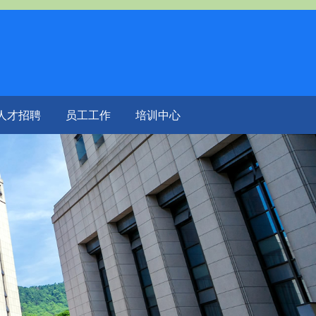
人才招聘
员工工作
培训中心